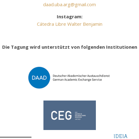
daad.uba.arg@gmail.com
Instagram:
C
á
t
e
d
r
a
L
i
b
r
e
W
a
l
t
e
r
B
e
n
j
a
m
i
n
Die Tagung wird unterstützt von folgenden Institutionen